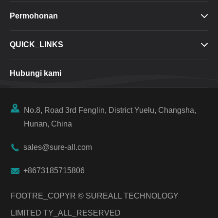
Permohonan

QUICK_LINKS

Hubungi kami

No.8, Road 3rd Fenglin, District Yuelu, Changsha,
Hunan, China

sales@sure-all.com

+8673185715806
FOOTRE_COPYR ©
SUREALL TECHNOLOGY
LIMITED
TY_ALL_RESERVED