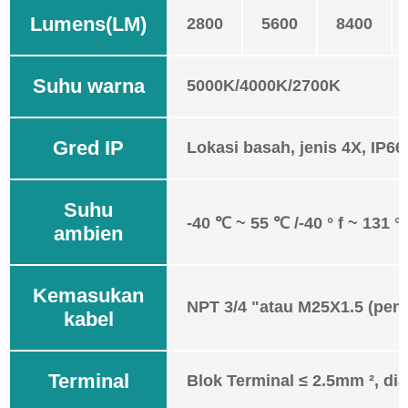
Lumens(LM)
2800
5600
8400
Suhu warna
5000K/4000K/2700K
Gred IP
Lokasi basah, jenis 4X, IP66
Suhu
-40 ℃ ~ 55 ℃ /-40 ° f ~ 131 ° 
ambien
Kemasukan
NPT 3/4 "atau M25X1.5 (peny
kabel
Terminal
Blok Terminal ≤ 2.5mm ², d