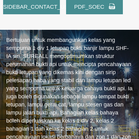


SIDEBAR_CONTACT_US
PDF_SOEC
Bertujuan untuk membangunkan kelas yang
sempurna 1 div 1 letupan bukti banjir lampu SHF-
IA siri, SUREALL mengoptimumkan struktur
perumahan bukti api untuk mencipta pencahayaan
bukti letupan yang dikemas kini dengan sirip
pelesapan haba yang stabil dan lampu letupan led
yang sempurna untuk keluarga cahaya bukti api. Ia
juga boleh digunakan sebagai lampu tempat bukti
letupan, lampu gerai cat, lampu stesen gas dan
lampu jalan bukti api. Bahagian kelas bahaya
boleh diperluaskan ke kelas 1 div 2, kelas 2
bahagian 1 dan kelas 2 bahagian 2 untuk
pencahayaan lokasi berbahaya dan zon 1 dan zon