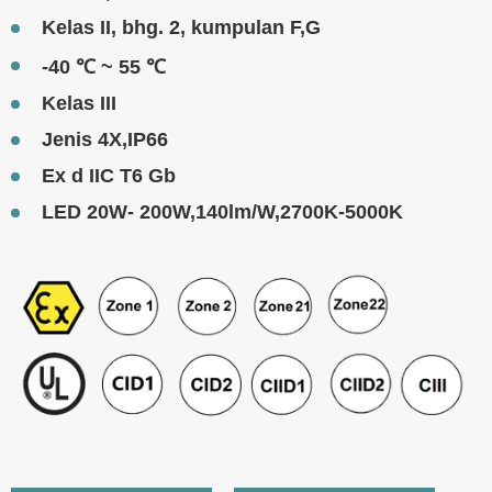
Kelas II, bhg. 2, kumpulan F,G
-40 ℃ ~ 55 ℃
Kelas III
Jenis 4X,IP66
Ex d IIC T6 Gb
LED 20W- 200W,140lm/W,2700K-5000K