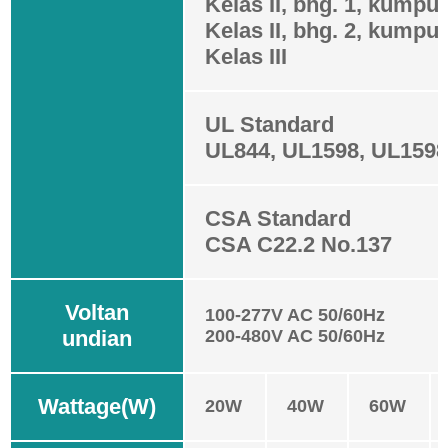
Kelas II, bhg. 1, kumpul
Kelas II, bhg. 2, kumpul
Kelas III
UL Standard
UL844, UL1598, UL159
CSA Standard
CSA C22.2 No.137
Voltan
100-277V AC 50/60Hz
undian
200-480V AC 50/60Hz
Wattage(W)
20W
40W
60W