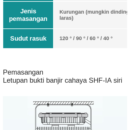
Jenis
Kurungan (mungkin dinding,
pemasangan
laras)
Sudut rasuk
120 ° / 90 ° / 60 ° / 40 °
Pemasangan
Letupan bukti banjir cahaya SHF-IA siri