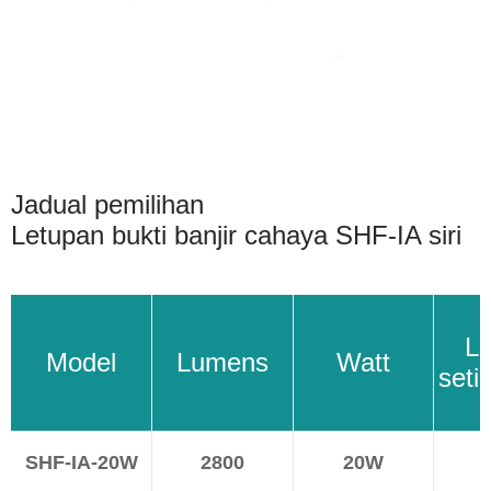
Jadual pemilihan
Letupan bukti banjir cahaya SHF-IA siri
L
Model
Lumens
Watt
seti
SHF-IA-20W
2800
20W