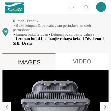


EN
Rumah
Produk
Bukti letupan & pencahayaan perindustrian oleh
permohonan
Lampu bukti letupan
Letupan bukti banjir cahaya
Letupan bukti Led banjir cahaya kelas 1 Div 1 zon 1
SHF-IA siri
VIDEO
IMAGES

