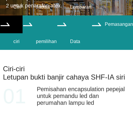
2 untuk penarafan atex.
Ciri-
Jadual
Lembaran
Pemasangan




ciri
pemilihan
Data
Ciri-ciri
Letupan bukti banjir cahaya SHF-IA siri
01
Pemisahan encapsulation pepejal
untuk pemandu led dan
perumahan lampu led