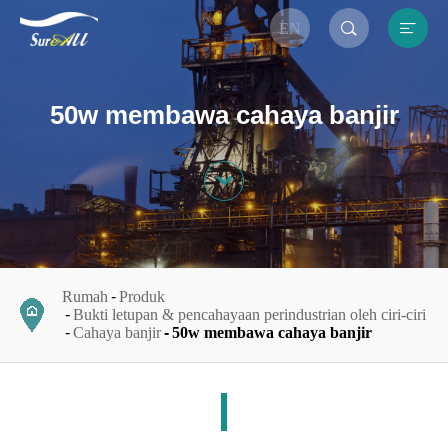


EN
50w membawa cahaya banjir

Rumah
Produk
Bukti letupan & pencahayaan perindustrian oleh ciri-ciri
Cahaya banjir
50w membawa cahaya banjir