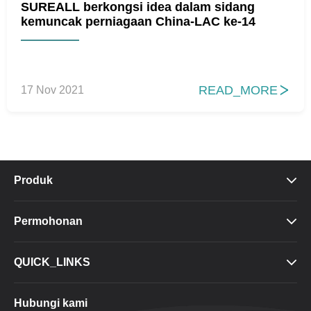
SUREALL berkongsi idea dalam sidang
kemuncak perniagaan China-LAC ke-14
READ_MORE
17 Nov 2021

Produk

Permohonan

QUICK_LINKS

Hubungi kami