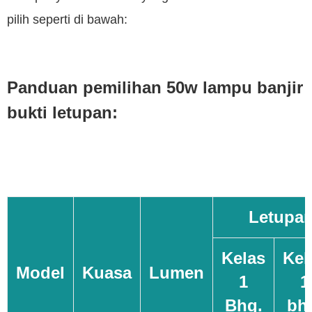
pilih seperti di bawah:
Panduan pemilihan 50w lampu banjir
bukti letupan:
Letupan
Kelas
Kel
Model
Kuasa
Lumen
1
1
Bhg.
bh