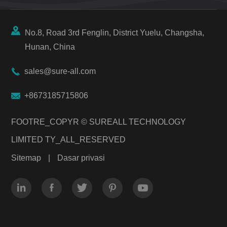

No.8, Road 3rd Fenglin, District Yuelu, Changsha,
Hunan, China

sales@sure-all.com

+8673185715806
FOOTRE_COPYR ©
SUREALL TECHNOLOGY
LIMITED
TY_ALL_RESERVED
Sitemap
|
Dasar privasi




