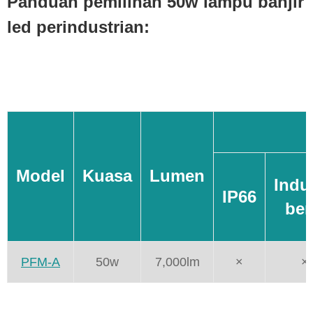
Panduan pemilihan 50w lampu banjir
led perindustrian:
Model
Kuasa
Lumen
Indus
IP66
ber
PFM-A
50w
7,000lm
×
×