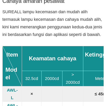
Cahaya amaran pesawat
SUREALL lampu kecemasan dan mudah alih
termasuk lampu kecemasan dan cahaya mudah alih,
kini kami menerangkan penggunaan kedua-dua jenis
ini berdasarkan fungsi dan aplikasi seperti di bawah.
Item
Ketingg
Keamatan cahaya
Mod
>
el
32.5cd
2000cd
Meter
2000cd
AWL-
×
≤ 45
L
AWL-