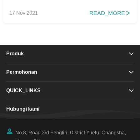
READ_MORE
17 Nov 2021

Produk

Permohonan

QUICK_LINKS

Hubungi kami

No.8, Road 3rd Fenglin, District Yuelu, Changsha,