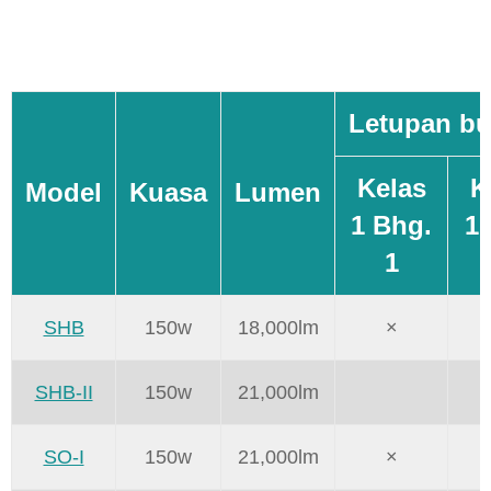
Letupan bu
Kelas
K
Model
Kuasa
Lumen
1 Bhg.
1 
1
SHB
150w
18,000lm
×
SHB-II
150w
21,000lm
SO-I
150w
21,000lm
×