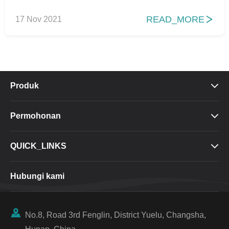
READ_MORE
17 Nov 2021

Produk

Permohonan

QUICK_LINKS

Hubungi kami

No.8, Road 3rd Fenglin, District Yuelu, Changsha,