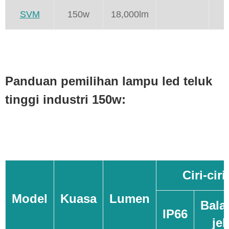
SVM
150w
18,000lm
Panduan pemilihan lampu led teluk
tinggi industri 150w:
Ciri-cir
Model
Kuasa
Lumen
Bala
IP66
jel