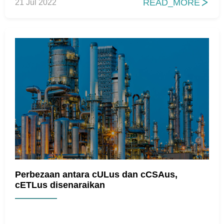
READ_MORE
21 Jul 2022

Perbezaan antara cULus dan cCSAus,
cETLus disenaraikan