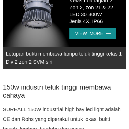
Kelas I bahagian 2
Zon 2, zon 21 & 22
LED 30-300W
Jenis 4X, IP66
VIEW_MORE

Letupan bukti membawa lampu teluk tinggi kelas 1
Div 2 zon 2 SVM siri
150w industri teluk tinggi membawa
cahaya
SUREALL 150W industrial high bay led light adalah
CE dan Rohs yang diperakui untuk lokasi bukti