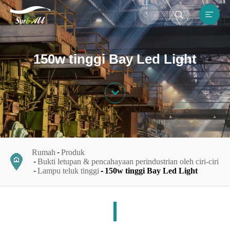


EN
150w tinggi Bay Led Light

Rumah
Produk
Bukti letupan & pencahayaan perindustrian oleh ciri-ciri
Lampu teluk tinggi
150w tinggi Bay Led Light