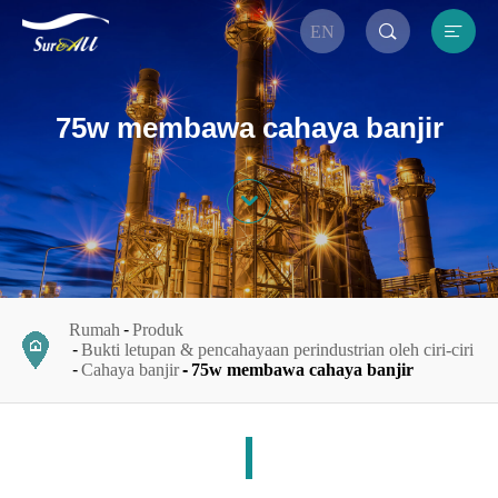


EN
75w membawa cahaya banjir

Rumah
Produk
Bukti letupan & pencahayaan perindustrian oleh ciri-ciri
Cahaya banjir
75w membawa cahaya banjir