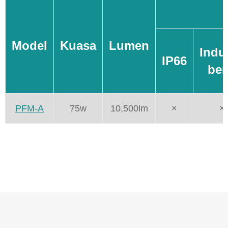
Model
Kuasa
Lumen
Indus
IP66
ber
PFM-A
75w
10,500lm
×
×