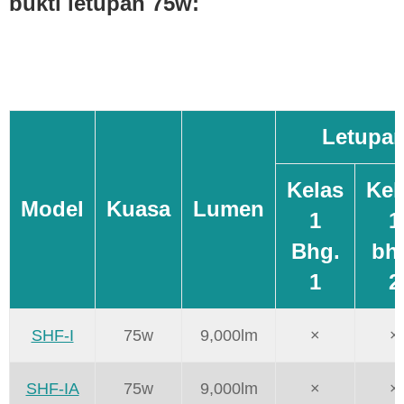
bukti letupan 75w:
Letupan
Kelas
Kel
Model
Kuasa
Lumen
1
1
Bhg.
bh
1
2
SHF-I
75w
9,000lm
×
×
SHF-IA
75w
9,000lm
×
×