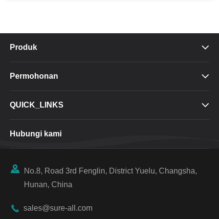
Produk

Permohonan

QUICK_LINKS

Hubungi kami

No.8, Road 3rd Fenglin, District Yuelu, Changsha,
Hunan, China

sales@sure-all.com