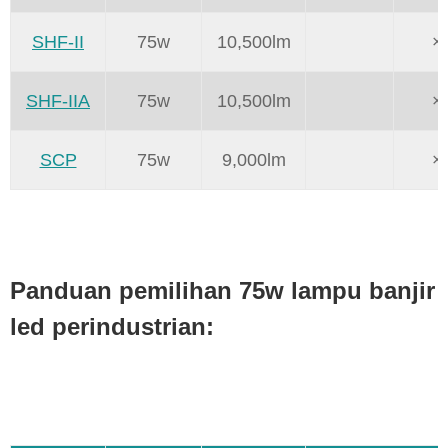
SHF-II
75w
10,500lm
×
SHF-IIA
75w
10,500lm
×
SCP
75w
9,000lm
×
Panduan pemilihan 75w lampu banjir
led perindustrian: